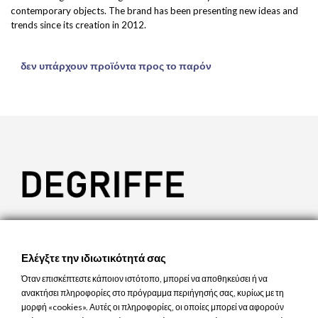
contemporary objects. The brand has been presenting new ideas and
trends since its creation in 2012.
δεν υπάρχουν προϊόντα προς το παρόν

ΕΠΙΚΟΙΝΩΝΊΑ

ΠΡΟΪΌΝΤΑ
Ελέγξτε την ιδιωτικότητά σας

Η ΕΤΑΙΡΊΑ ΜΑΣ
Όταν επισκέπτεστε κάποιον ιστότοπο, μπορεί να αποθηκεύσει ή να
ανακτήσει πληροφορίες στο πρόγραμμα περιήγησής σας, κυρίως με τη

ΛΟΓΑΡΙΑΣΜΌΣ
μορφή «cookies». Αυτές οι πληροφορίες, οι οποίες μπορεί να αφορούν