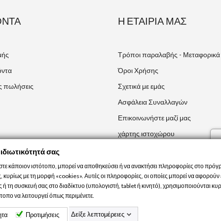
ΌΝΤΑ
Η ΕΤΑΙΡΊΑ ΜΑΣ
μής
Τρόποι παραλαβής - Μεταφορικά
όντα
Όροι Χρήσης
ς πωλήσεις
Σχετικά με εμάς
Ασφάλεια Συναλλαγών
Επικοινωνήστε μαζί μας
χάρτης ιστοχώρου
Καταστήματα
 ιδιωτικότητά σας
στε κάποιον ιστότοπο, μπορεί να αποθηκεύσει ή να ανακτήσει πληροφορίες στο πρό
 κυρίως με τη μορφή «cookies». Αυτές οι πληροφορίες, οι οποίες μπορεί να αφορούν ε
 ή τη συσκευή σας στο διαδίκτυο (υπολογιστή, tablet ή κινητό), χρησιμοποιούνται κυρ
τοπο να λειτουργεί όπως περιμένετε.
Δείξε λεπτομέρειες
ητα
Προτιμήσεις
Φιλοξενία
Netcraft.gr