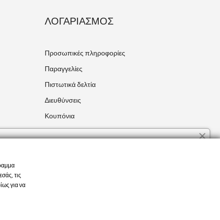
ΛΟΓΑΡΙΑΣΜΌΣ
Προσωπικές πληροφορίες
Παραγγελίες
Πιστωτικά δελτία
Διευθύνσεις
Κουπόνια
Οι ειδοποιήσεις μου
Χρήση Cookies
Η ιστοσελίδα χρησιμοποιεί cookies για να διασφαλίσει μια
Ελέγξτε την ιδιωτικότητά σας
γραμμα
καλύτερη και εξατομικευμένη εμπειρία χρήσης. Αν συνεχίσετε
σάς, τις
την πλοήγηση, αποδέχεστε την χρήση των cookies.
ίως για να
Περισσότερες Πληροφορίες
.
Αποδοχή Cookies