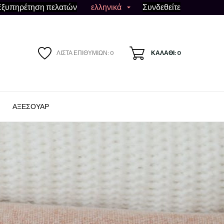
ελληνικά
Εξυπηρέτηση πελατών
Συνδεθείτε

ΛΊΣΤΑ ΕΠΙΘΥΜΙΏΝ:
0
ΚΑΛΆΘΙ: 0
ΑΞΕΣΟΥΆΡ