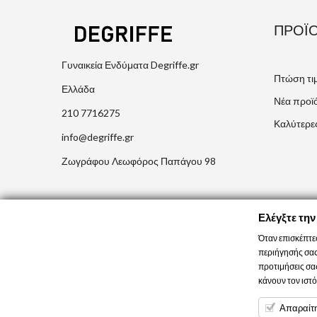
ΠΡΟΪ
Γυναικεία Ενδύματα Degriffe.gr
Πτώση τι
Ελλάδα
Νέα προϊ
210 7716275
Καλύτερε
info@degriffe.gr
Ζωγράφου Λεωφόρος Παπάγου 98
Ελέγξτε την
Όταν επισκέπτε
περιήγησής σας,
προτιμήσεις σας
κάνουν τον ιστό
Απαραίτ
© 2026 - Degriffe.gr -All right reserved. Κατασκευή και 