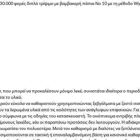
 30.000 φορές διπλό τρίψιμο με βαμβακερή πάπια Νο 10 με τη μέθοδο W
που μπορεί να προκαλέσουν μόνιμο λεκέ, συνιστάται ιδιαίτερα ο περιο
αι το υλικό.
ορούν εύκολα να καθαριστούν χρησιμοποιώντας ξεβγάλματα με ζεστό σαπο
ν τα λερωμένα υλικά από τις κοιλότητες των ανάγλυφων επιφανειών. Για
ιο σύμφωνα με τις οδηγίες του κατασκευαστή. Το οινόπνευμα εντριβής 
μονους λεκέδες, εάν οι παραπάνω προτάσεις δεν λειτουργούν. Η αδιάκρ
ρωματίσει τον πολυεστέρα. Μετά τον καθαρισμό με διαλύτες να ξεπλένετ
ησιμοποιούνται σε τακτική ή επαναλαμβανόμενη βάση για κανονικό καθ