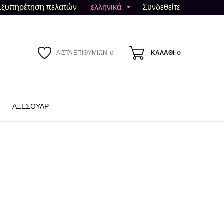
ελληνικά
Εξυπηρέτηση πελατών
Συνδεθείτε

ΛΊΣΤΑ ΕΠΙΘΥΜΙΏΝ:
0
ΚΑΛΆΘΙ: 0
ΑΞΕΣΟΥΆΡ