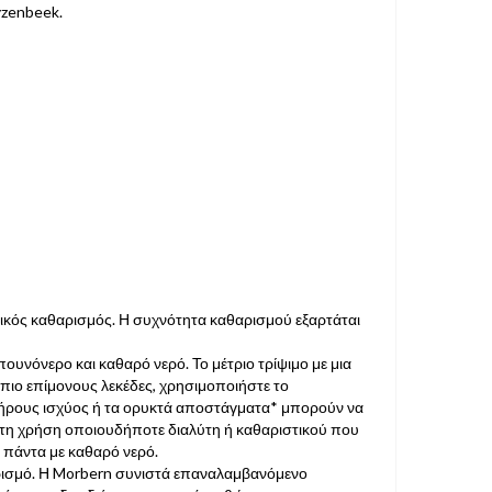
yzenbeek.
δικός καθαρισμός. Η συχνότητα καθαρισμού εξαρτάται
υνόνερο και καθαρό νερό. Το μέτριο τρίψιμο με μια
 πιο επίμονους λεκέδες, χρησιμοποιήστε το
πλήρους ισχύος ή τα ορυκτά αποστάγματα* μπορούν να
ιτη χρήση οποιουδήποτε διαλύτη ή καθαριστικού που
ε πάντα με καθαρό νερό.
αρισμό. Η Morbern συνιστά επαναλαμβανόμενο