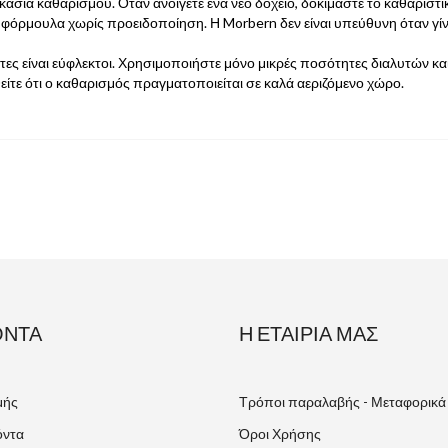
σία καθαρισμού. Όταν ανοίγετε ένα νέο δοχείο, δοκιμάστε το καθαριστικ
 φόρμουλα χωρίς προειδοποίηση. Η Morbern δεν είναι υπεύθυνη όταν γί
ύτες είναι εύφλεκτοι. Χρησιμοποιήστε μόνο μικρές ποσότητες διαλυτών 
είτε ότι ο καθαρισμός πραγματοποιείται σε καλά αεριζόμενο χώρο.
ΌΝΤΑ
Η ΕΤΑΙΡΊΑ ΜΑΣ
μής
Τρόποι παραλαβής - Μεταφορικά
όντα
Όροι Χρήσης