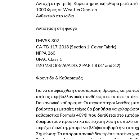
Αντοχή στην τριβή: Καμία σημαντική φθορά μετά από
1000 ώρες σε WeatherOmeterr
Ανθεκτικό στο ωίδιο
Αντίσταση στη φλόγα
FMVSS-302
CA TB 117-2013 (Section 1-Cover Fabric)
NFPA 260
UFAC Class 1
IM0 MSC 88/26/ADD. 2 PART 8 (3.1and 3.2)
Φροντίδα & Καθαρισμός
Για να αποφευχθεί η συσσώρευση βρωμιάς και ρύπων, 
από τις περιβαλλοντικές συνθήκες στις οποίες υπόκειτ
Για κανονικό καθαρισμό: Οι περισσότεροι λεκέδες μπ
βούρτσα με μεσαίες τρίχες θα βοηθήσει να χαλαρώσου
καθαριστικό Formula 409® που διατίθεται στο εμπόρ
δοκιμαστούν προσεκτικά ως έσχατη λύση σε πολύ επί
περιέχει διαλύτη, μπορεί να βλάψει σοβαρά ή να αποχ
Σημείωση: Τα απορρυπαντικά δεν πρέπει ποτέ να χρ