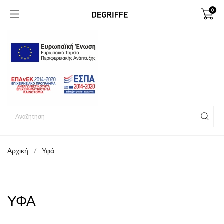
0
Αρχική
Υφά
ΥΦΆ