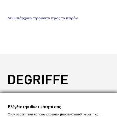
δεν υπάρχουν προϊόντα προς το παρόν

ΕΠΙΚΟΙΝΩΝΊΑ

ΠΡΟΪΌΝΤΑ
Ελέγξτε την ιδιωτικότητά σας

Η ΕΤΑΙΡΊΑ ΜΑΣ
Όταν επισκέπτεστε κάποιον ιστότοπο, μπορεί να αποθηκεύσει ή να