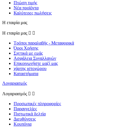
Πτώση τιμής
Νέα προϊόντα
Καλύτερες πωλήσεις
Η εταιρία μας
Η εταιρία μας


Τρόποι παραλαβής - Μεταφορικά
Όροι Χρήσης
Σχετικά με εμάς
Ασφάλεια Συναλλαγών
Επικοινωνήστε μαζί μας
χάρτης ιστοχώρου
Καταστήματα
Λογαριασμός
Λογαριασμός


Προσωπικές πληροφορίες
Παραγγελίες
Πιστωτικά δελτία
Διευθύνσεις
Κουπόνια