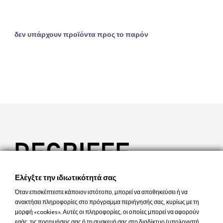
δεν υπάρχουν προϊόντα προς το παρόν
Ελέγξτε την ιδιωτικότητά σας

ΕΠΙΚΟΙΝΩΝΊΑ
Όταν επισκέπτεστε κάποιον ιστότοπο, μπορεί να αποθηκεύσει ή να

ΠΡΟΪΌΝΤΑ
ανακτήσει πληροφορίες στο πρόγραμμα περιήγησής σας, κυρίως με τη
μορφή «cookies». Αυτές οι πληροφορίες, οι οποίες μπορεί να αφορούν

Η ΕΤΑΙΡΊΑ ΜΑΣ
Χρήση Cookies
εσάς, τις προτιμήσεις σας ή τη συσκευή σας στο διαδίκτυο (υπολογιστή,