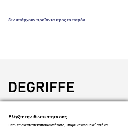
δεν υπάρχουν προϊόντα προς το παρόν

ΕΠΙΚΟΙΝΩΝΊΑ

ΠΡΟΪΌΝΤΑ
Ελέγξτε την ιδιωτικότητά σας

Η ΕΤΑΙΡΊΑ ΜΑΣ
Όταν επισκέπτεστε κάποιον ιστότοπο, μπορεί να αποθηκεύσει ή να