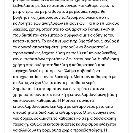
ξεβγάλματα με ζεστό σαπουνόνερο και καθαρό νερό. Το
μέτριο τρίψιμο με μια βούρτσα με μεσαίες τρίχες θα
βοηθήσει να χαλαρώσουν τα λερωμένα υλικά από τις
κοιλότητες των ανάγλυφων επιφανειών. Για πιο επίμονους
λεκέδες, χρησιμοποιήστε το καθαριστικό Formula 409®
που διατίθεται στο εμπόριο σύμφωνα με τις οδηγίες του
κατασκευαστή. Το οινόπνευμα εντριβής πλήρους ισχύος ή
τα ορυκτά αποστάγματα* μπορούν να δοκιμαστούν
προσεκτικά ως έσχατη λύση σε πολύ επίμονους λεκέδες,
εάν οι παραπάνω προτάσεις δεν λειτουργούν. Η αδιάκριτη
χρήση οποιουδήποτε διαλύτη ή καθαριστικού που
περιέχει διαλύτη, μπορεί να βλάψει σοβαρά ή να
αποχρωματίσει τον πολυεστέρα. Μετά τον καθαρισμό με
διαλύτες να ξεπλένετε πάντα με καθαρό νερό.
Σημείωση: Τα απορρυπαντικά δεν πρέπει ποτέ να
χρησιμοποιούνται σε τακτική ή επαναλαμβανόμενη βάση
για κανονικό καθαρισμό. Η Morbern συνιστά
επαναλαμβανόμενο ξέπλυμα με καθαρό νερό μετά από
οποιαδήποτε διαδικασία καθαρισμού. Όταν ανοίγετε ένα
νέο δοχείο, δοκιμάστε το καθαριστικό σε μια δυσδιάκριτη
περιοχή, καθώς οι κατασκευαστές καθαρισμού ενδέχεται
να αλλάξουν τη φόρμουλα χωρίς προειδοποίηση. Η