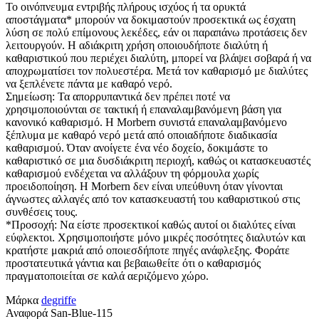
Το οινόπνευμα εντριβής πλήρους ισχύος ή τα ορυκτά
αποστάγματα* μπορούν να δοκιμαστούν προσεκτικά ως έσχατη
λύση σε πολύ επίμονους λεκέδες, εάν οι παραπάνω προτάσεις δεν
λειτουργούν. Η αδιάκριτη χρήση οποιουδήποτε διαλύτη ή
καθαριστικού που περιέχει διαλύτη, μπορεί να βλάψει σοβαρά ή να
αποχρωματίσει τον πολυεστέρα. Μετά τον καθαρισμό με διαλύτες
να ξεπλένετε πάντα με καθαρό νερό.
Σημείωση: Τα απορρυπαντικά δεν πρέπει ποτέ να
χρησιμοποιούνται σε τακτική ή επαναλαμβανόμενη βάση για
κανονικό καθαρισμό. Η Morbern συνιστά επαναλαμβανόμενο
ξέπλυμα με καθαρό νερό μετά από οποιαδήποτε διαδικασία
καθαρισμού. Όταν ανοίγετε ένα νέο δοχείο, δοκιμάστε το
καθαριστικό σε μια δυσδιάκριτη περιοχή, καθώς οι κατασκευαστές
καθαρισμού ενδέχεται να αλλάξουν τη φόρμουλα χωρίς
προειδοποίηση. Η Morbern δεν είναι υπεύθυνη όταν γίνονται
άγνωστες αλλαγές από τον κατασκευαστή του καθαριστικού στις
συνθέσεις τους.
*Προσοχή: Να είστε προσεκτικοί καθώς αυτοί οι διαλύτες είναι
εύφλεκτοι. Χρησιμοποιήστε μόνο μικρές ποσότητες διαλυτών και
κρατήστε μακριά από οποιεσδήποτε πηγές ανάφλεξης. Φοράτε
προστατευτικά γάντια και βεβαιωθείτε ότι ο καθαρισμός
πραγματοποιείται σε καλά αεριζόμενο χώρο.
Μάρκα
degriffe
Αναφορά
San-Blue-115