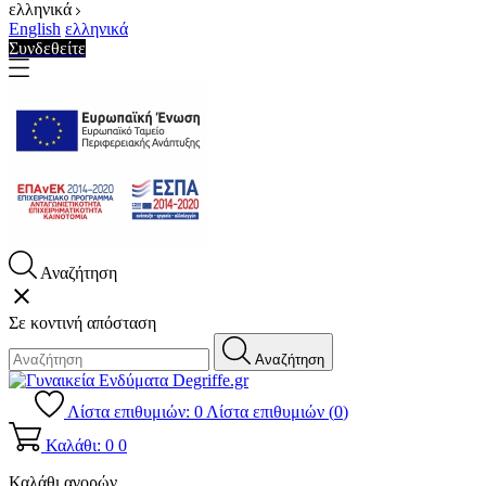
ελληνικά
English
ελληνικά
Συνδεθείτε
Αναζήτηση
close
Σε κοντινή απόσταση
Αναζήτηση
Λίστα επιθυμιών:
0
Λίστα επιθυμιών (
0
)
Καλάθι: 0
0
Καλάθι αγορών