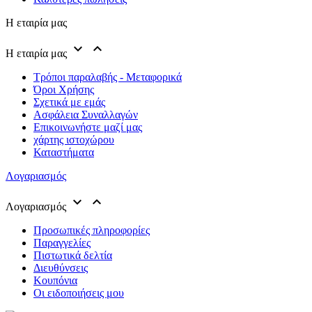
Η εταιρία μας


Η εταιρία μας
Τρόποι παραλαβής - Μεταφορικά
Όροι Χρήσης
Σχετικά με εμάς
Ασφάλεια Συναλλαγών
Επικοινωνήστε μαζί μας
χάρτης ιστοχώρου
Καταστήματα
Λογαριασμός


Λογαριασμός
Προσωπικές πληροφορίες
Παραγγελίες
Πιστωτικά δελτία
Διευθύνσεις
Κουπόνια
Οι ειδοποιήσεις μου