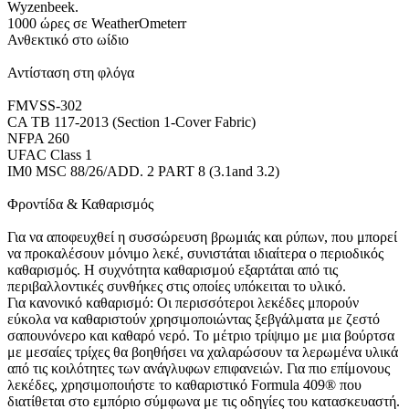
Wyzenbeek.
1000 ώρες σε WeatherOmeterr
Ανθεκτικό στο ωίδιο
Αντίσταση στη φλόγα
FMVSS-302
CA TB 117-2013 (Section 1-Cover Fabric)
NFPA 260
UFAC Class 1
IM0 MSC 88/26/ADD. 2 PART 8 (3.1and 3.2)
Φροντίδα & Καθαρισμός
Για να αποφευχθεί η συσσώρευση βρωμιάς και ρύπων, που μπορεί
να προκαλέσουν μόνιμο λεκέ, συνιστάται ιδιαίτερα ο περιοδικός
καθαρισμός. Η συχνότητα καθαρισμού εξαρτάται από τις
περιβαλλοντικές συνθήκες στις οποίες υπόκειται το υλικό.
Για κανονικό καθαρισμό: Οι περισσότεροι λεκέδες μπορούν
εύκολα να καθαριστούν χρησιμοποιώντας ξεβγάλματα με ζεστό
σαπουνόνερο και καθαρό νερό. Το μέτριο τρίψιμο με μια βούρτσα
με μεσαίες τρίχες θα βοηθήσει να χαλαρώσουν τα λερωμένα υλικά
από τις κοιλότητες των ανάγλυφων επιφανειών. Για πιο επίμονους
λεκέδες, χρησιμοποιήστε το καθαριστικό Formula 409® που
διατίθεται στο εμπόριο σύμφωνα με τις οδηγίες του κατασκευαστή.